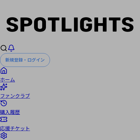
新規登録・ログイン
ホーム
ファンクラブ
購入履歴
応援チケット