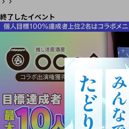
終了したイベント