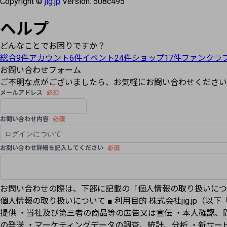
Copyright ©
jig.jp
Version:
508c495
ヘルプ
どんなことでお困りですか？
総合
9
件
アカウント
6
件
イベント
24
件
ショップ
17
件
ファンクラ
お問い合わせフォーム
ご不明な点がございましたら、お気軽にお問い合わせください
メールアドレス
必須
お問い合わせ内容
必須
お問い合わせ詳細を記入してください
必須
お問い合わせの際は、下部に記載の「個人情報の取り扱いにつ
個人情報の取り扱いについて ■ 利用目的 株式会社jig.j
提供 ・当社及び第三者の商品等の広告又は宣伝 ・本人確認、
の発送 ・マーケティングデータの調査、統計、分析 ・新サー