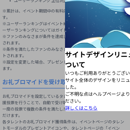
ユーザーランキング 上位3位以上
※累計は、イベント期間中の有料応援チケットの投票枚数を指しま
す。
※ユーザーランキングはイベント終了時の順位で決定されます。ユ
ーザーランキングについてはガイドをご覧ください。
※ファンのみなさまが条件を達成した時点で、自動的にプレゼント
されます。
※条件を満たしたファンのみなさまに自動でブロマイドがプレゼン
サイトデザインリニ
トされます。
※設定を変更した場合、プレゼント済みのブロマイドにも反映され
ついて
ます。
いつもご利用ありがとうござい
サイト全体のデザインをリニュ
お礼ブロマイドを受け取るには？
した。
ご不明な点はヘルプページより
お礼ブロマイドを設定しているタレントにその達成条件を満たす応
ださい。
援投票を行うことで、自動で受け取ることができます。
詳しくはこちら
一度の投票で複数の条件を満たした場合は、まとめて受け取りいた
だけます。
各タレントのお礼ブロマイド獲得条件は、イベントページのタレン
トモーダルのプレゼントアイコンや、タレントページの「イベン