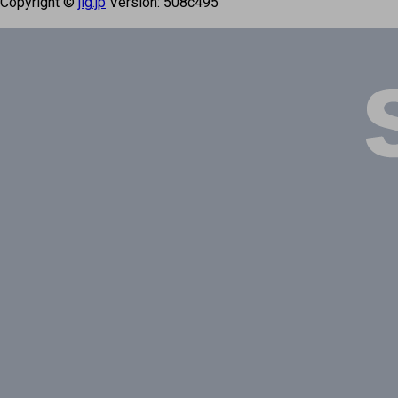
Copyright ©
jig.jp
Version:
508c495