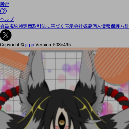
設定
ヘルプ
会員規約
特定商取引法に基づく表示
会社概要
個人情報保護方針
Copyright ©
jig.jp
Version:
508c495