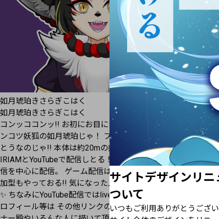
如月琥珀
きさらぎこはく
如月琥珀
きさらぎこはく
コンッココンッ!! お初にお目にかかる、宮崎県を広めたい ポ
ンコツ妖狐の如月琥珀じゃ！ プロフィール見てくれてありが
とうなのじゃ!! 本体は約20mの妖狐 普段は人間の体を使って
IRIAMとYouTubeで配信しとる！ 内容は雑誌、歌枠、ゲーム配
信を中心に配信。 ゲーム配信はリスナー殿と一緒にできる参
サイトデザインリニ
加型もやっておる!! 気になった人はぜひわしに会いに来てのう
ついて
✨️ ちなみにYouTube配信ではlive2dで配信してるぞ！ 詳しいプ
ロフィール等は その他リンクのリットリンクに掲載中🔗 リス
いつもご利用ありがとうござい
ナー殿やいろんな人に描いて頂いたイラストも掲載中!!