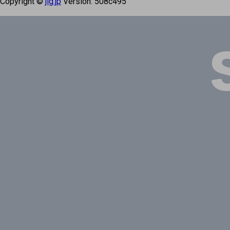
Copyright ©
jig.jp
Version:
508c495