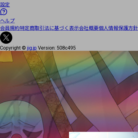
設定
ヘルプ
会員規約
特定商取引法に基づく表示
会社概要
個人情報保護方針
Copyright ©
jig.jp
Version:
508c495