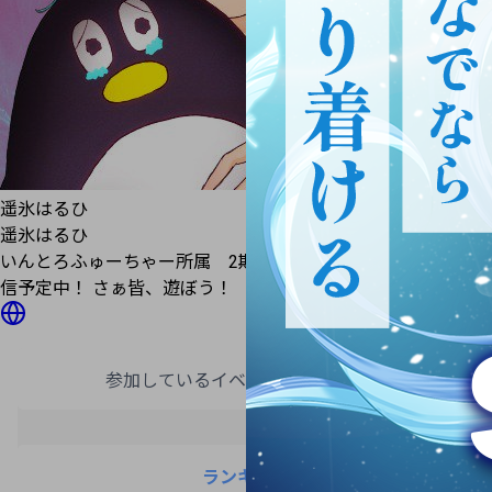
遥氷
はるひ
遥氷
はるひ
いんとろふゅーちゃー所属 2期生 ふわっちでゲームや雑談配
信予定中！ さぁ皆、遊ぼう！
参加しているイベントがありません
ランキング