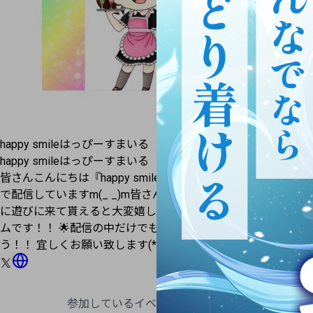
happy smile
はっぴーすまいる
happy smile
はっぴーすまいる
皆さんこんにちは『happy smile』と言います•◡•ꕤ* ふわっち
で配信していますm(_ _)m皆さん良かったら気軽にコメントし
に遊びに来て貰えると大変嬉しいです(o^^o) 配信時間はランダ
ムです！！ 🌟配信の中だけでも皆で楽しく会話しましょ
う！！ 宜しくお願い致します(*^^*)(,,ᴗ ̫ᴗ,,)ꕤ*.ﾟ
参加しているイベントがありません